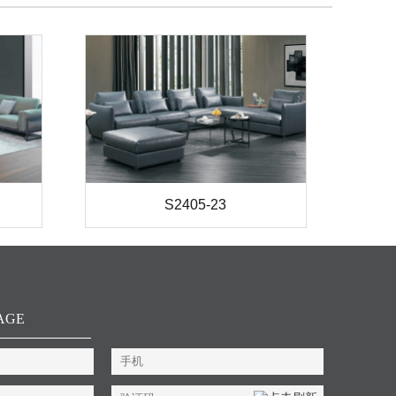
S2405-23
AGE